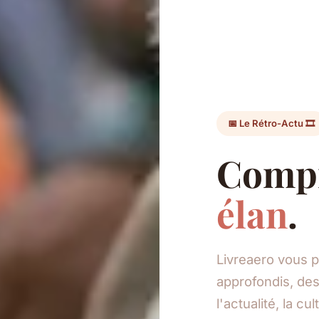
📅 Le Rétro-Actu 🎞️
Compr
élan
.
Livreaero vous p
approfondis, des
l'actualité, la c