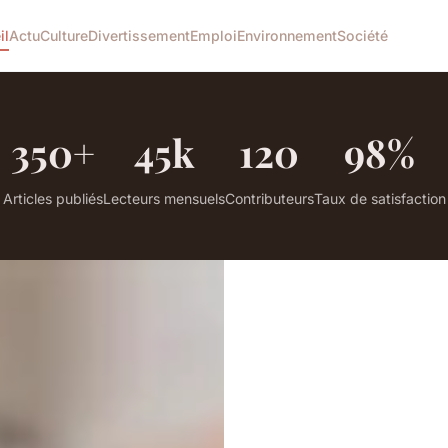
il
Actu
Culture
Divertissement
Emploi
Environnement
Société
350+
45k
120
98%
Articles publiés
Lecteurs mensuels
Contributeurs
Taux de satisfaction