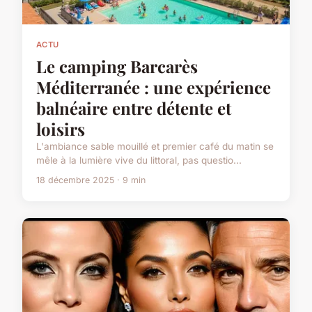
ACTU
Le camping Barcarès
Méditerranée : une expérience
balnéaire entre détente et
loisirs
L'ambiance sable mouillé et premier café du matin se
mêle à la lumière vive du littoral, pas questio...
18 décembre 2025 · 9 min