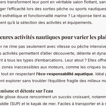
ers transforment leur pont en véritable salon flottant, sa
iger l’efficacité lors des sorties pêche ou sports nautiqu
rt esthétique et fonctionnalité marine ? La réponse tient a
nt qu’à la sélection des activités et équipements.
eures activités nautiques pour varier les pla
er ne rime pas seulement avec vitesse ou pêche intensiv
activités permettent d’allier découverte, détente et dyn
t à tous les types d’embarcations. Leur atout ? Elles offr
 zones inaccessibles aux moteurs, comme les criques is
 tout en respectant
l’éco-responsabilité aquatique
. Idéal
nt explorer sans troubler l’équilibre fragile des milieux m
misme et détente sur l'eau
de glisse douce rencontrent un succès croissant, notamm
dle (SUP) et le kayak de mer. Faciles à transporter et à s