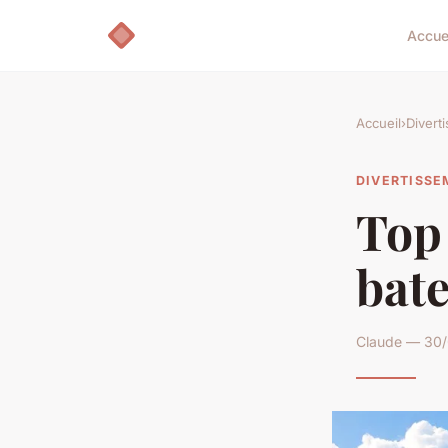
Accue
Accueil
›
Divert
DIVERTISS
Top 
bate
Claude — 30/