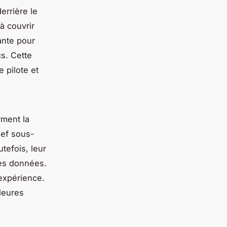
errière le
à couvrir
sante pour
cs. Cette
 pilote et
ment la
ief sous-
tefois, leur
 des données.
’expérience.
leures