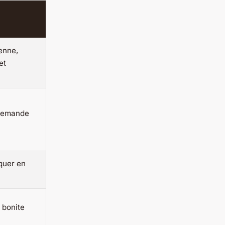
enne,
et
demande
iquer en
 bonite