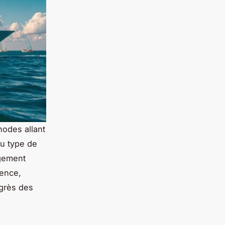
hodes allant
du type de
agement
ience,
ogrès des