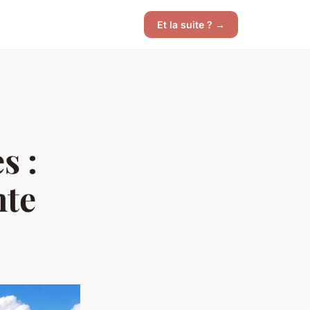
Et la suite ? →
s :
nte