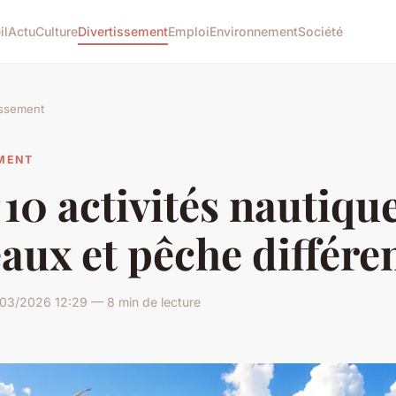
il
Actu
Culture
Divertissement
Emploi
Environnement
Société
issement
EMENT
10 activités nautique
aux et pêche différe
03/2026 12:29 — 8 min de lecture