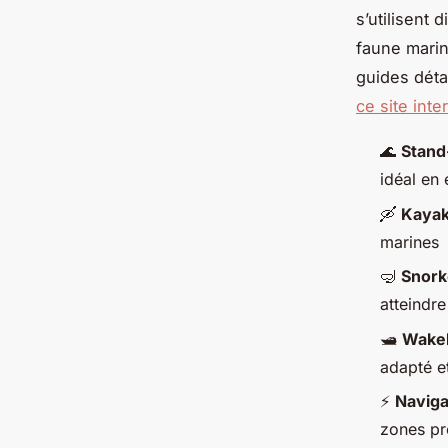
s’utilisent
faune marin
guides déta
ce site inte
🌊
Stand
idéal en
🛶
Kayak
marines
🤿
Snork
atteindre
🛥️
Wake
adapté e
⚡
Naviga
zones pr