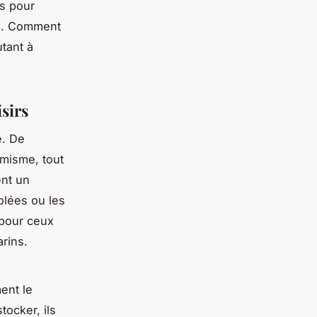
ns pour
es. Comment
utant à
isirs
e. De
amisme, tout
ent un
olées ou les
 pour ceux
arins.
ent le
tocker, ils