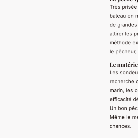
Très prisée
bateau en m
de grandes 
attirer les
méthode exi
le pêcheur,
Le matérie
Les sondeu
recherche d
marin, les 
efficacité d
Un bon pêch
Même le mei
chances.