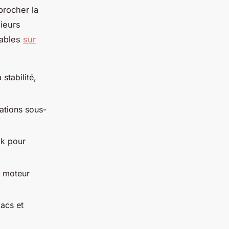
procher la
ieurs
tables
sur
stabilité,
vations sous-
ak pour
à moteur
lacs et