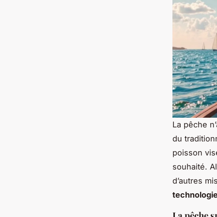
La pêche n’
du traditio
poisson vis
souhaité. A
d’autres mis
technologi
La pêche sp