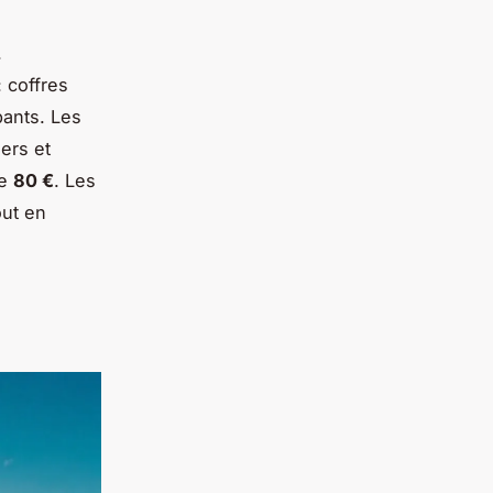
.
 coffres
pants. Les
ers et
de
80 €
. Les
out en