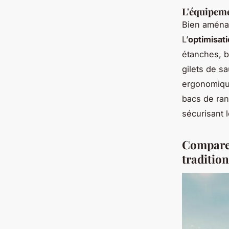
L'équipeme
Bien aménag
L’
optimisati
étanches, b
gilets de s
ergonomique
bacs de ran
sécurisant 
Comparer
tradition