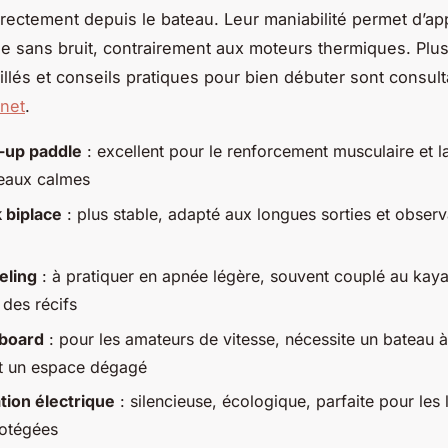
 directement depuis le bateau. Leur maniabilité permet d’ap
e sans bruit, contrairement aux moteurs thermiques. Plus
illés et conseils pratiques pour bien débuter sont consul
rnet
.
-up paddle
: excellent pour le renforcement musculaire et la 
 eaux calmes
 biplace
: plus stable, adapté aux longues sorties et obser
eling
: à pratiquer en apnée légère, souvent couplé au kay
 des récifs
board
: pour les amateurs de vitesse, nécessite un bateau 
t un espace dégagé
tion électrique
: silencieuse, écologique, parfaite pour les 
otégées