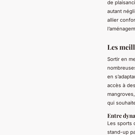
de plaisanci
autant négl
allier confo
l’aménageme
Les meill
Sortir en m
nombreuses 
en s’adaptan
accès à des
mangroves,
qui souhaite
Entre dyna
Les sports 
stand-up pad