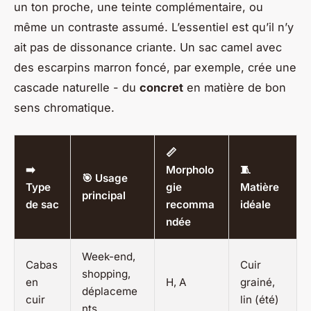
un ton proche, une teinte complémentaire, ou
même un contraste assumé. L’essentiel est qu’il n’y
ait pas de dissonance criante. Un sac camel avec
des escarpins marron foncé, par exemple, crée une
cascade naturelle - du
concret
en matière de bon
sens chromatique.
📏
➡️
Morpholo
🧵
🎯 Usage
Type
gie
Matière
principal
de sac
recomma
idéale
ndée
Week-end,
Cabas
Cuir
shopping,
en
H, A
grainé,
déplaceme
cuir
lin (été)
nts